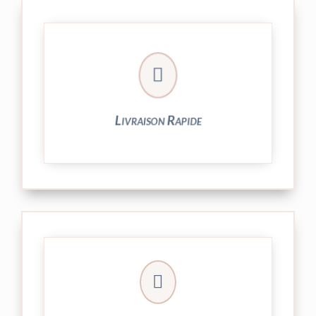

24/48h et livrée par Colissimo.
Votre commande est expédiée sous
Livraison Rapide
► contact@peekaboo.fr

► 04 73 27 04 20