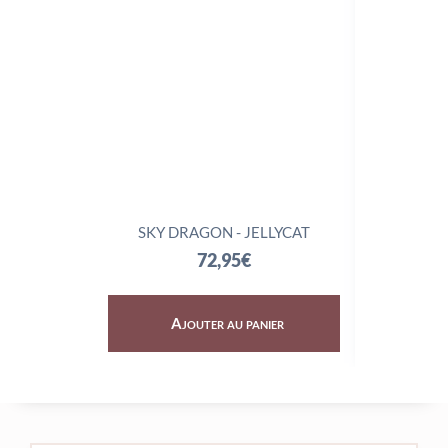
SKY DRAGON - JELLYCAT
TRIX
72,95
€
Ajouter au panier
Aj