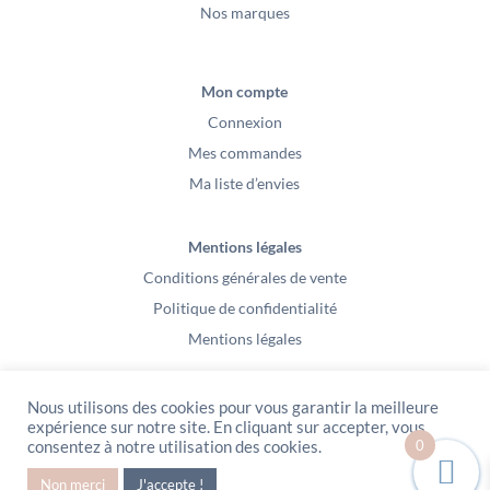
Nos marques
Mon compte
Connexion
Mes commandes
Ma liste d’envies
Mentions légales
Conditions générales de vente
Politique de confidentialité
Mentions légales
Nous utilisons des cookies pour vous garantir la meilleure
expérience sur notre site. En cliquant sur accepter, vous
0
consentez à notre utilisation des cookies.
PeeKaBoo / Sarl Gablia au capital de 10 000 euros – Av Ernest Cristal 63
Non merci
J'accepte !
000 Clermont-Ferrand – Copyright2021 – Tous droits réservés – Vidéo