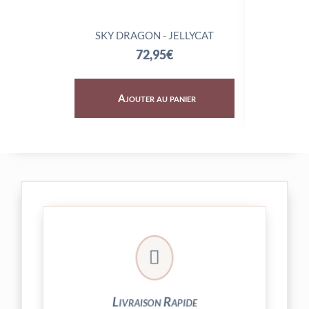
SKY DRAGON - JELLYCAT
TRIX
72,95
€
Ajouter au panier
Aj

24/48h et livrée par Colissimo.
Votre commande est expédiée sous
Livraison Rapide