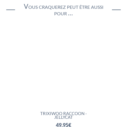
Vous craquerez peut être aussi
pour …
TRIXIWOO RACCOON -
ROCKLETON - J
JELLYCAT
74,95
€
49,95
€