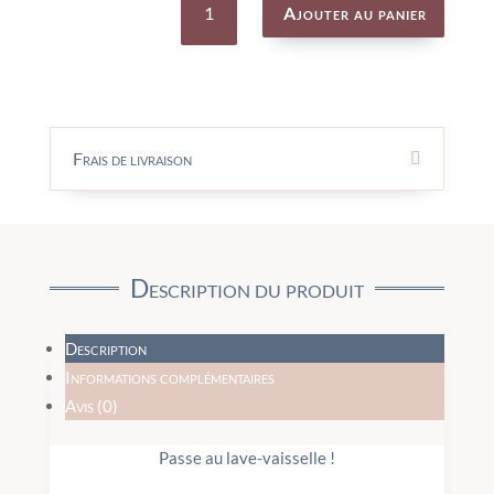
de
Ajouter au panier
Gourde
500mL
Mr
Renard
-
TRIXIE
Frais de livraison
Description du produit
Description
Informations complémentaires
Avis (0)
Passe au lave-vaisselle !