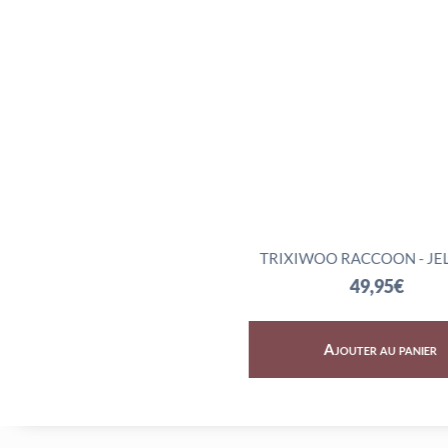
Y DRAGON - JELLYCAT
TRIXIWOO RACCOON - JELL
72,95
€
49,95
€
Ajouter au panier
Ajouter au panier