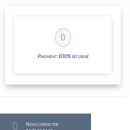
crypté de notre partenaire PayPlug.

entièrement sécurisées grâce au système
Vos transactions par carte bancaire sont
Paiement 100% sécurisé

Nous contacter