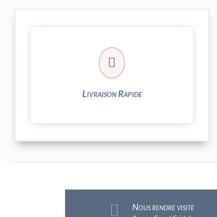

et livrée par Colissimo.
Votre commande est expédiée sous 24/48h
Livraison Rapide

Nous rendre visite