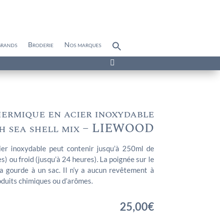
grands
Broderie
Nos marques
Search
for:
Search Button

ermique en acier inoxydable
h sea shell mix – LIEWOOD
ier inoxydable peut contenir jusqu’à 250ml de
s) ou froid (jusqu’à 24 heures). La poignée sur le
a gourde à un sac. Il n’y a aucun revêtement à
roduits chimiques ou d’arômes.
25,00
€