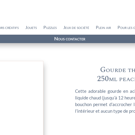
irs créatifs
Jouets
Puzzles
Jeux de société
Plein air
Pour les 
Nous contacter
Gourde th
250ml peac
Cette adorable gourde en ac
liquide chaud (jusqu’à 12 heure
bouchon permet d’accrocher l
l’intérieur et aucun type de p