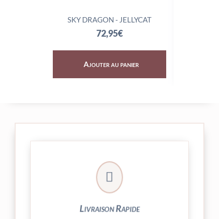
SKY DRAGON - JELLYCAT
TRIX
72,95
€
Ajouter au panier
Aj

24/48h et livrée par Colissimo.
Votre commande est expédiée sous
Livraison Rapide