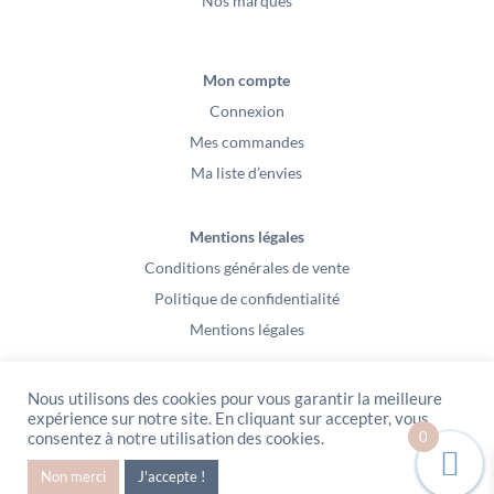
Nos marques
Mon compte
Connexion
Mes commandes
Ma liste d’envies
Mentions légales
Conditions générales de vente
Politique de confidentialité
Mentions légales
Nous utilisons des cookies pour vous garantir la meilleure
expérience sur notre site. En cliquant sur accepter, vous
0
consentez à notre utilisation des cookies.
PeeKaBoo / Sarl Gablia au capital de 10 000 euros – Av Ernest Cristal 63
Non merci
J'accepte !
000 Clermont-Ferrand – Copyright2021 – Tous droits réservés – Vidéo
Media l’Abeille / Site Web : Pixel