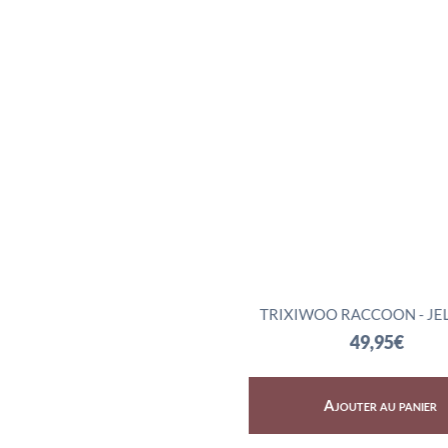
SKY DRAGON - JELLYCAT
TRIXIWOO RACCOON - JE
72,95
€
49,95
€
Ajouter au panier
Ajouter au panier