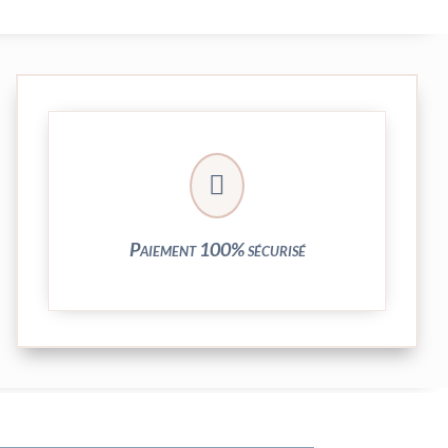
crypté de notre partenaire PayPlug.

entièrement sécurisées grâce au système
Vos transactions par carte bancaire sont
Paiement 100% sécurisé