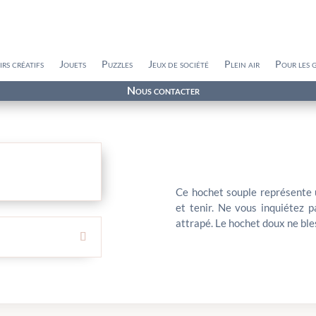
irs créatifs
Jouets
Puzzles
Jeux de société
Plein air
Pour les 
Nous contacter
Ce hochet souple représente u
et tenir. Ne vous inquiétez p
attrapé. Le hochet doux ne ble