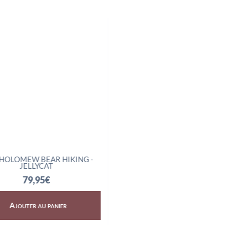
HOLOMEW BEAR HIKING -
AMUSEABLES BOILED E
JELLYCAT
SCIENTIST - JELLYCAT
79,95
€
32,95
€
Ajouter au panier
Ajouter au panier