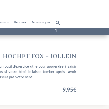
grands
Broderie
Nos marques
Search
for:
Search Button

HOCHET FOX – JOLLEIN
n outil d’exercice utile pour apprendre à saisir
as si votre bébé le laisse tomber après l’avoir
ssera pas votre bébé.
9,95
€