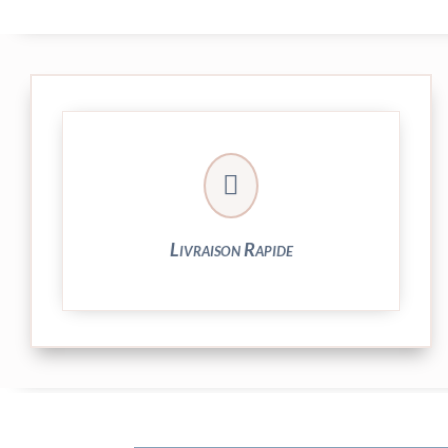

et livrée par Colissimo.
Votre commande est expédiée sous 24/48h
Livraison Rapide