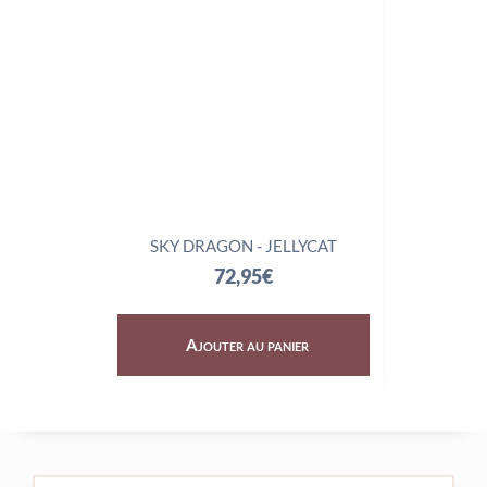
SKY DRAGON - JELLYCAT
TRIX
72,95
€
Ajouter au panier
Aj