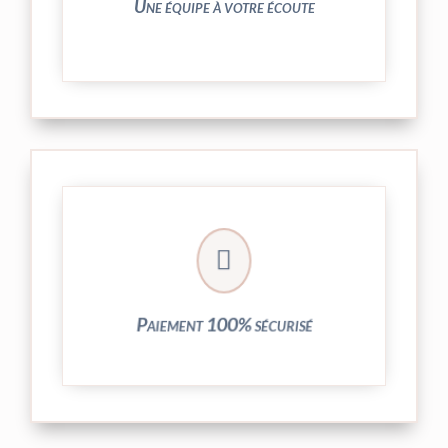
Une équipe à votre écoute
crypté de notre partenaire PayPlug.

entièrement sécurisées grâce au système
Vos transactions par carte bancaire sont
Paiement 100% sécurisé