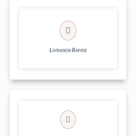

24/48h et livrée par Colissimo.
Votre commande est expédiée sous
Livraison Rapide
► contact@peekaboo.fr

► 04 73 27 04 20
N’hésitez pas à nous solliciter