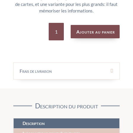
de cartes, et une variante pour les plus grands: il faut
mémoriser les informations.
quantité
de
Ajouter au panier
Jeu
de
cartes
oudordodo
deduction
-
DJECO
Frais de livraison
Description du produit
Description