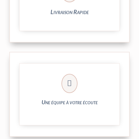
Livraison Rapide
► contact@peekaboo.fr

► 04 73 27 04 20
N’hésitez pas à nous solliciter
Une équipe à votre écoute