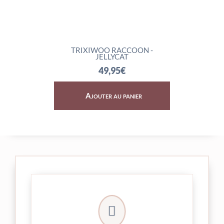
TRIXIWOO RACCOON -
ROCKLETON - J
JELLYCAT
74,95
€
49,95
€
Ajouter au panier
Ajouter au p

24/48h et livrée par Colissimo.
Votre commande est expédiée sous