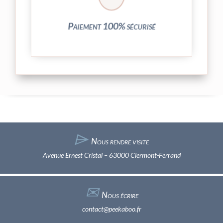
Vos transactions par carte bancaire sont
Paiement 100% sécurisé
⌲
Nous rendre visite
Avenue Ernest Cristal – 63000 Clermont-Ferrand
✉︎
Nous écrire
contact@peekaboo.fr