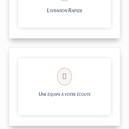
Livraison Rapide
► contact@peekaboo.fr

► 04 73 27 04 20
N’hésitez pas à nous solliciter
Une équipe à votre écoute