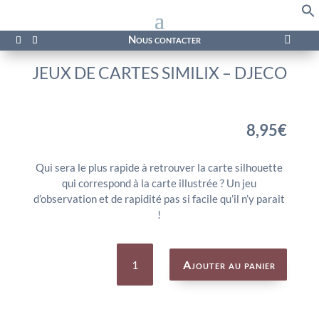
f
Se
Nous contacter

JEUX DE CARTES SIMILIX – DJECO
8,95
€
Qui sera le plus rapide à retrouver la carte silhouette
qui correspond à la carte illustrée ? Un jeu
d’observation et de rapidité pas si facile qu’il n’y parait
!
quantité
de
Ajouter au panier
JEUX
DE
CARTES
SIMILIX
-
DJECO