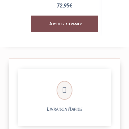
72,95
€
Ajouter au panier
Aj

24/48h et livrée par Colissimo.
Votre commande est expédiée sous
Livraison Rapide