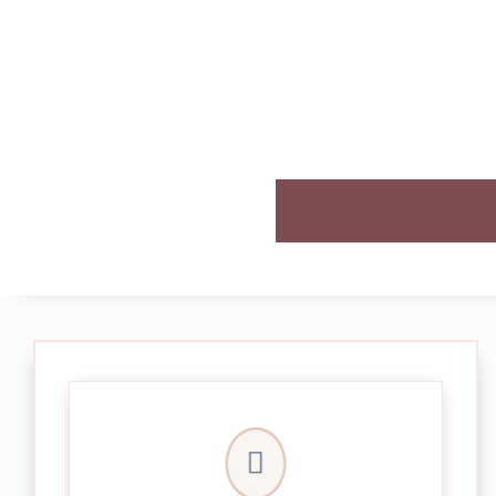

et livrée par Colissimo.
Votre commande est expédiée sous 24/48h