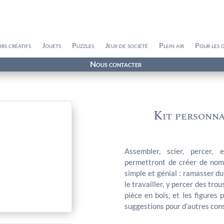
irs créatifs
Jouets
Puzzles
Jeux de société
Plein air
Pour les 
Nous contacter
Kit personna
Assembler, scier, percer,
permettront de créer de nomb
simple et génial : ramasser du
le travailler, y percer des tro
pièce en bois, et les figures
suggestions pour d’autres cons