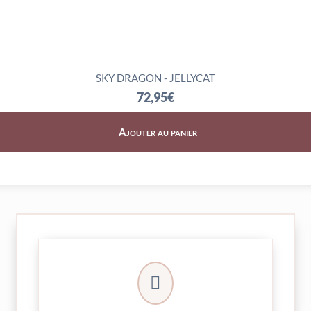
SKY DRAGON - JELLYCAT
72,95
€
Ajouter au panier
► contact@peekaboo.fr

► 04 73 27 04 20