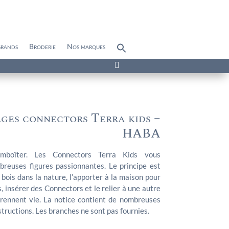
grands
Broderie
Nos marques
Search
for:
Search Button

ges connectors Terra kids –
HABA
 emboîter. Les Connectors Terra Kids vous
reuses figures passionnantes. Le principe est
 bois dans la nature, l’apporter à la maison pour
us, insérer des Connectors et le relier à une autre
 prennent vie. La notice contient de nombreuses
tructions. Les branches ne sont pas fournies.