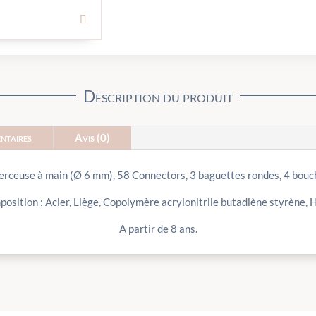
Description du produit
ntaires
Avis (0)
erceuse à main (Ø 6 mm), 58 Connectors, 3 baguettes rondes, 4 bouch
osition : Acier, Liège, Copolymère acrylonitrile butadiène styrène, 
A partir de 8 ans.