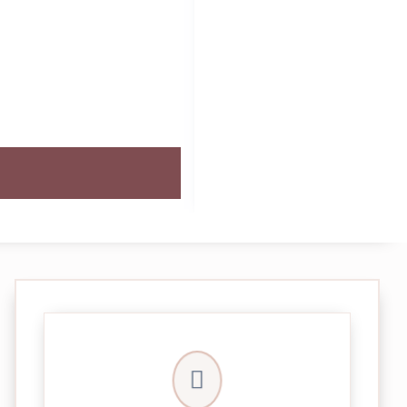
crypté de notre partenaire PayPlug.

entièrement sécurisées grâce au système
Vos transactions par carte bancaire sont