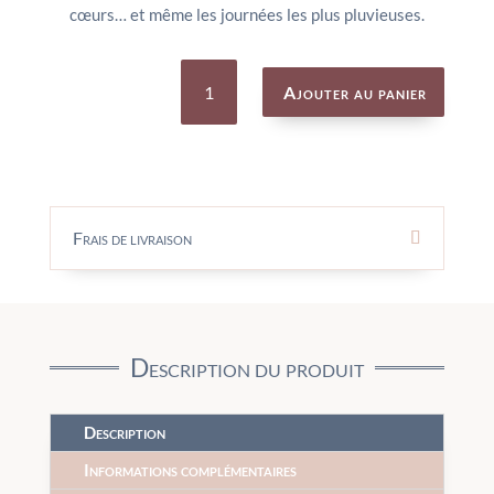
cœurs… et même les journées les plus pluvieuses.
quantité
de
Ajouter au panier
KOALA
WITH
MESSAGE
-
JELLYCAT
Frais de livraison
Description du produit
Description
Informations complémentaires