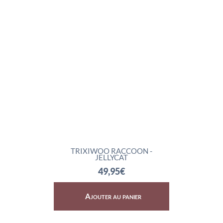
CAT
TRIXIWOO RACCOON -
ROCKL
JELLYCAT
49,95
€
Ajouter au panier
Aj