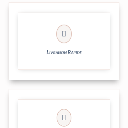

24/48h et livrée par Colissimo.
Votre commande est expédiée sous
Livraison Rapide
► contact@peekaboo.fr

► 04 73 27 04 20