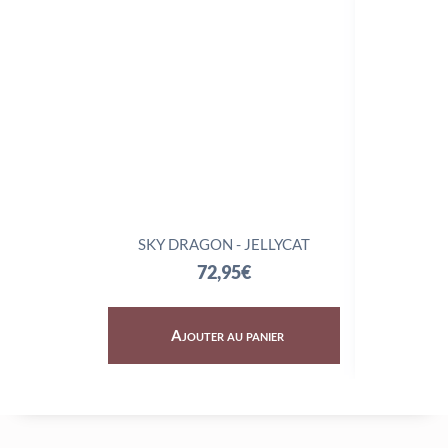
SKY DRAGON - JELLYCAT
TRIX
72,95
€
Ajouter au panier
Aj