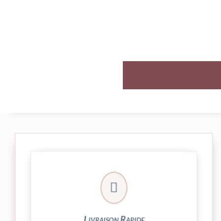

et livrée par Colissimo.
Votre commande est expédiée sous 24/48h
Livraison Rapide