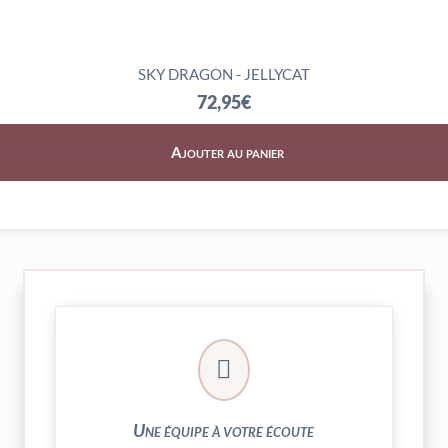
SKY DRAGON - JELLYCAT
72,95
€
Ajouter au panier
► contact@peekaboo.fr

► 04 73 27 04 20
N’hésitez pas à nous solliciter
Une équipe à votre écoute