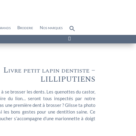
grands
Broderie
Nos marques
Search
for:
Search Button

Livre petit lapin dentiste –
LILLIPUTIENS
s à se brosser les dents. Les quenottes du castor,
oire du lion… seront tous inspectés par notre
 as une première dent à brosser ? Glisse ta photo
si les bons gestes pour une dentition saine. Ce
toucher s’accompagne d’une marionnette à doigt