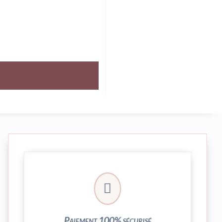
crypté de notre partenaire PayPlug.

entièrement sécurisées grâce au système
Vos transactions par carte bancaire sont
Paiement 100% sécurisé