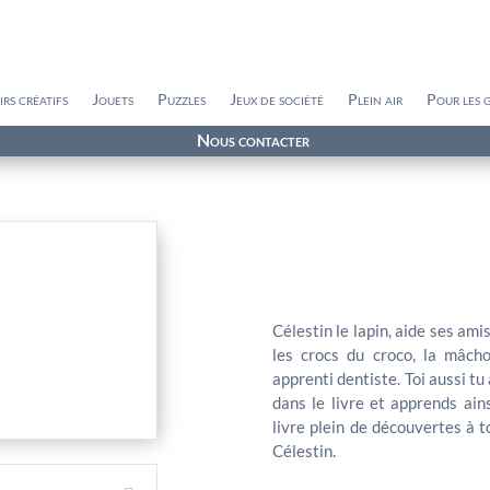
irs créatifs
Jouets
Puzzles
Jeux de société
Plein air
Pour les 
Nous contacter
Célestin le lapin, aide ses ami
les crocs du croco, la mâch
apprenti dentiste. Toi aussi tu
dans le livre et apprends ain
livre plein de découvertes à 
Célestin.