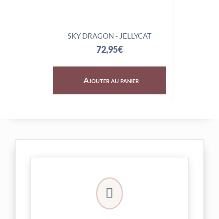
SKY DRAGON - JELLYCAT
TRIX
72,95
€
Ajouter au panier
Aj

24/48h et livrée par Colissimo.
Votre commande est expédiée sous