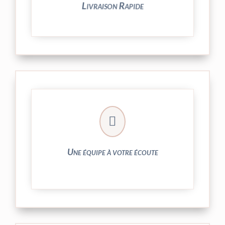
Livraison Rapide
► contact@peekaboo.fr

► 04 73 27 04 20
N’hésitez pas à nous solliciter
Une équipe à votre écoute