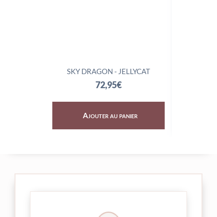
SKY DRAGON - JELLYCAT
TRIX
72,95
€
Ajouter au panier
Aj