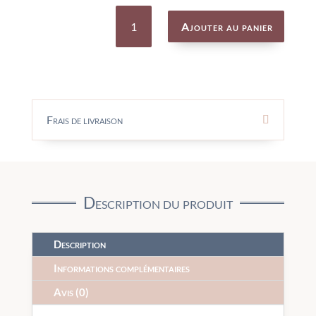
quantité
de
Ajouter au panier
Mosaïques
des
Rosalies
-
Moulin
Roty
Frais de livraison
Description du produit
Description
Informations complémentaires
Avis (0)