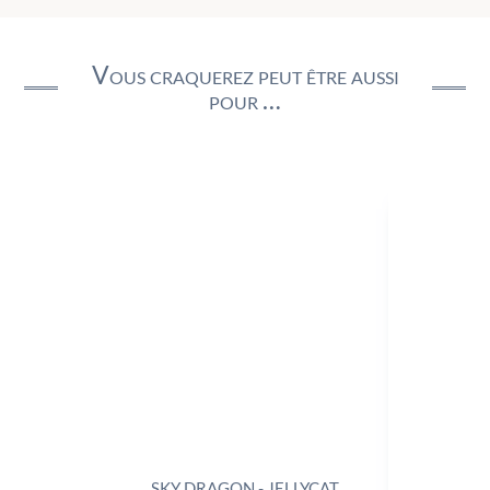
Vous craquerez peut être aussi
pour …
SKY DRAGON - JELLYCAT
TRIX