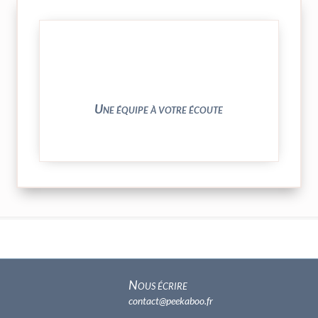
► contact@peekaboo.fr
► 04 73 27 04 20
N’hésitez pas à nous solliciter
Une équipe à votre écoute
Nous écrire
contact@peekaboo.fr