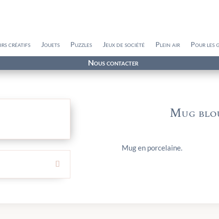
irs créatifs
Jouets
Puzzles
Jeux de société
Plein air
Pour les 
Nous contacter
Mug blou
Mug en porcelaine.