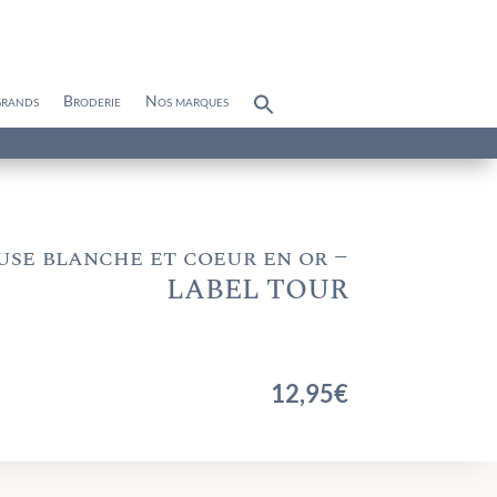
grands
Broderie
Nos marques
Search
for:
Search Button
se blanche et coeur en or –
LABEL TOUR
12,95
€