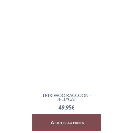
LYCAT
TRIXIWOO RACCOON -
ROCK
JELLYCAT
49,95
€
er
Ajouter au panier