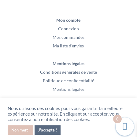
Mon compte
Connexion
Mes commandes
Ma liste d’envies
Mentions légales
Conditions générales de vente
Politique de confidentialité
Mentions légales
Nous utilisons des cookies pour vous garantir la meilleure
expérience sur notre site. En cliquant sur accepter, vous
0
consentez à notre utilisation des cookies.
PeeKaBoo / Sarl Gablia au capital de 10 000 euros – Av Ernest Cristal 63
Non merci
J'accepte !
000 Clermont-Ferrand – Copyright2021 – Tous droits réservés – Vidéo
Media l’Abeille / Site Web : Pixel