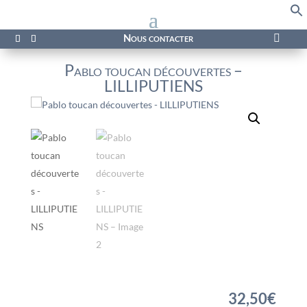
f
Se
Nous contacter

Pablo toucan découvertes –
LILLIPUTIENS
32,50
€