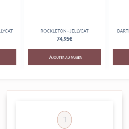
ROCKLETON - JELLYCAT
BARTHOLOMEW BE
JELLY
74,95
€
79,9
Ajouter au panier
Ajouter au
► contact@peekaboo.fr

► 04 73 27 04 20