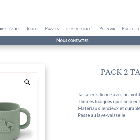
irs créatifs
Jouets
Puzzles
Jeux de société
Plein air
Pour les 
Nous contacter
PACK 2 T
Tasse en silicone avec un moti
Thèmes ludiques qui s’animent
Matériau silencieux et durabl
Passe au lave-vaisselle