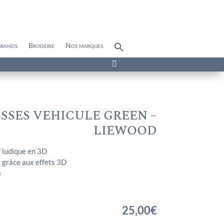
grands
Broderie
Nos marques
Search
for:
Search Button

ASSES VEHICULE GREEN –
LIEWOOD
f ludique en 3D
 grâce aux effets 3D
e
25,00
€