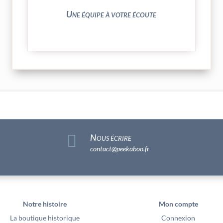
N’hésitez pas à nous solliciter
Une équipe à votre écoute

Nous écrire
contact@peekaboo.fr
Notre histoire
Mon compte
La boutique historique
Connexion