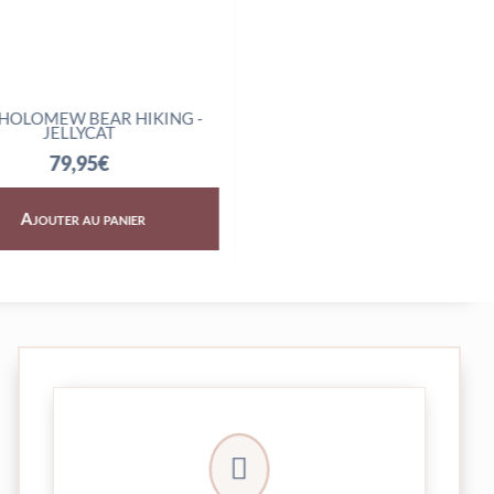
AR HIKING -
AMUSEABLES BOILED EGG
CAT
SCIENTIST - JELLYCAT
5
€
32,95
€
 panier
Ajouter au panier
crypté de notre partenaire PayPlug.

entièrement sécurisées grâce au système