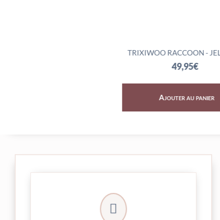
- JELLYCAT
TRIXIWOO RACCOON - JELLYCAT
95
€
49,95
€
au panier
Ajouter au panier

et livrée par Colissimo.
Votre commande est expédiée sous 24/48h