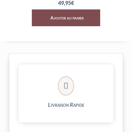
49,95
€
Ajouter au panier
Ajouter a

24/48h et livrée par Colissimo.
Votre commande est expédiée sous
Livraison Rapide