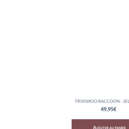
SKY DRAGON - JELLYCAT
TRIXIWOO RACCOON - JEL
72,95
€
49,95
€
Ajouter au panier
Ajouter au panier