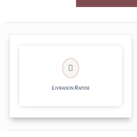

et livrée par Colissimo.
Votre commande est expédiée sous 24/48h
Livraison Rapide