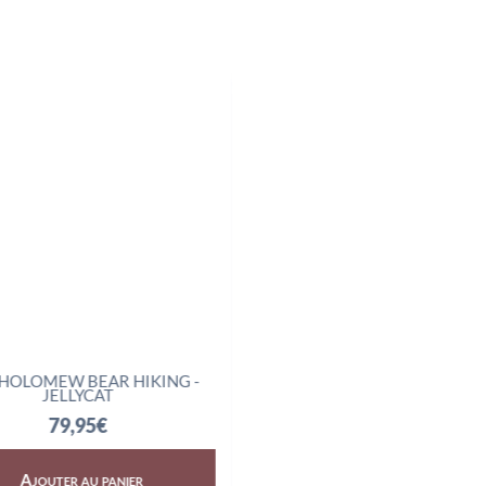
HOLOMEW BEAR HIKING -
AMUSEABLES BOILED E
JELLYCAT
SCIENTIST - JELLYCAT
79,95
€
32,95
€
Ajouter au panier
Ajouter au panier