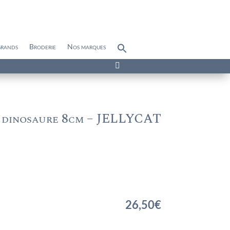
grands
Broderie
Nos marques
Search
for:
Search Button

 dinosaure 8cm – JELLYCAT
26,50
€