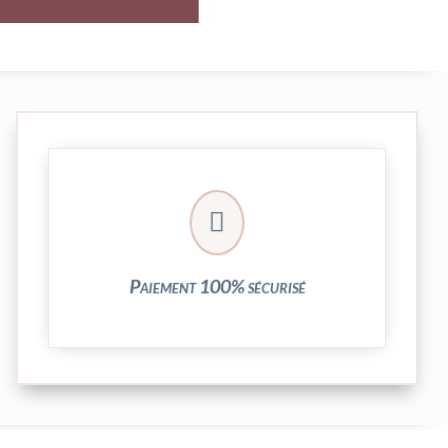
crypté de notre partenaire PayPlug.

entièrement sécurisées grâce au système
Vos transactions par carte bancaire sont
Paiement 100% sécurisé