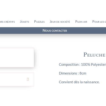
irs créatifs
Jouets
Puzzles
Jeux de société
Plein air
Pour les 
Nous contacter
Peluche
Composition : 100% Polyester
Dimensions : 8cm
Convient dès la naissance.