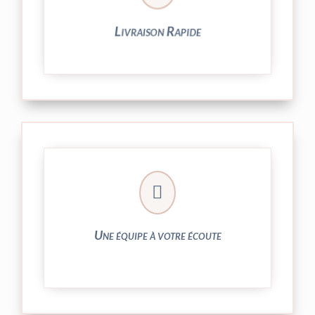
Livraison Rapide
► contact@peekaboo.fr

► 04 73 27 04 20
N’hésitez pas à nous solliciter
Une équipe à votre écoute