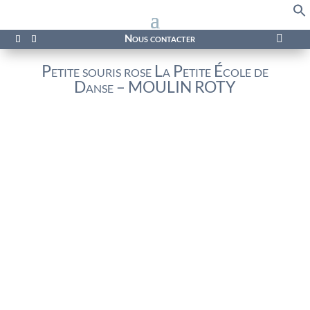
f
Se
Nous contacter

Petite souris rose La Petite École de
Danse – MOULIN ROTY