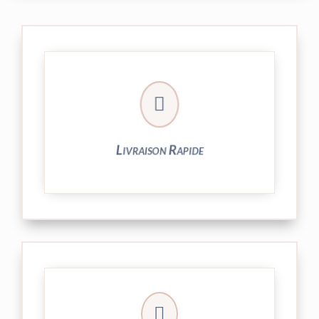

24/48h et livrée par Colissimo.
Votre commande est expédiée sous
Livraison Rapide
► contact@peekaboo.fr
