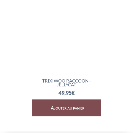
T
TRIXIWOO RACCOON -
ROCKLETO
JELLYCAT
7
49,95
€
Ajouter au panier
Ajout