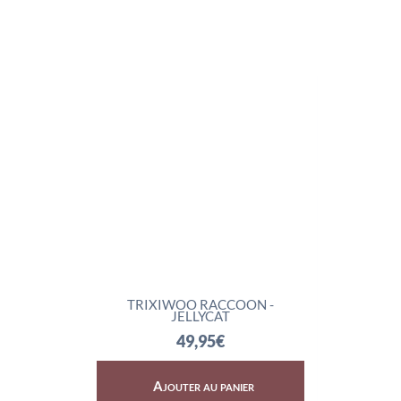
TRIXIWOO RACCOON -
ROCKLETON
JELLYCAT
74
49,95
€
Ajouter au panier
Ajoute