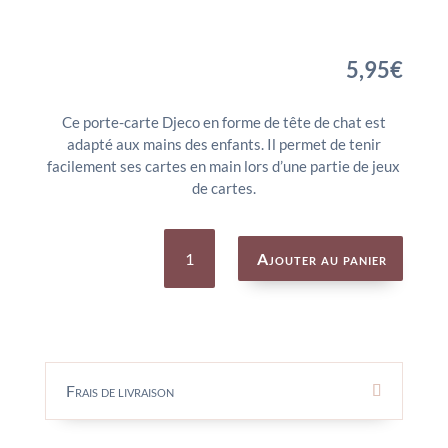
5,95
€
Ce porte-carte Djeco en forme de tête de chat est
adapté aux mains des enfants. Il permet de tenir
facilement ses cartes en main lors d’une partie de jeux
de cartes.
quantité
de
Ajouter au panier
Porte
cartes
chat
-
DJECO
Frais de livraison