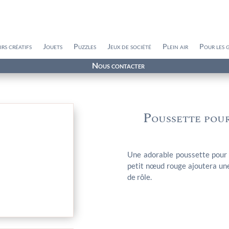
irs créatifs
Jouets
Puzzles
Jeux de société
Plein air
Pour les 
Nous contacter
Poussette po
Une adorable poussette pour 
petit nœud rouge ajoutera une
de rôle.