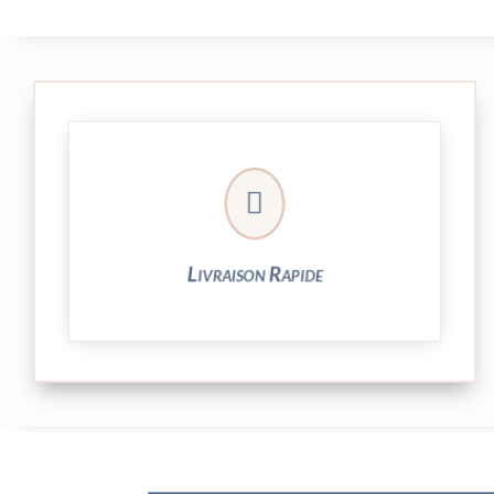

et livrée par Colissimo.
Votre commande est expédiée sous 24/48h
Livraison Rapide