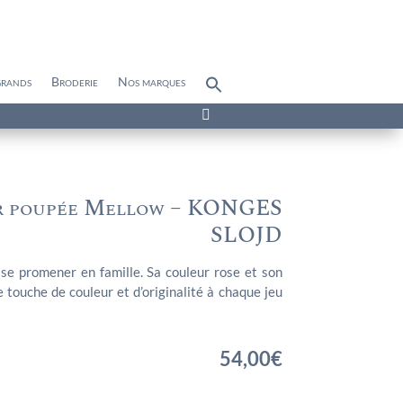
grands
Broderie
Nos marques
Search
for:
Search Button

ur poupée Mellow – KONGES
SLOJD
se promener en famille. Sa couleur rose et son
 touche de couleur et d’originalité à chaque jeu
54,00
€