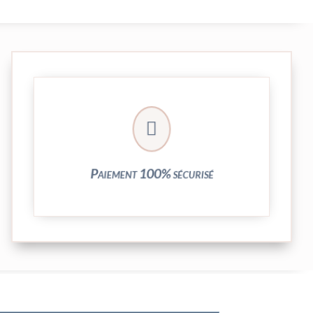
crypté de notre partenaire PayPlug.

entièrement sécurisées grâce au système
Vos transactions par carte bancaire sont
Paiement 100% sécurisé