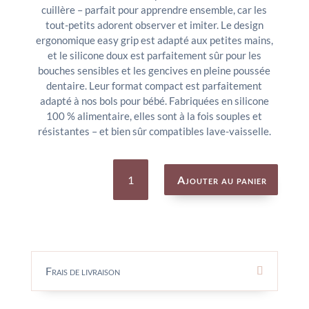
cuillère – parfait pour apprendre ensemble, car les
tout-petits adorent observer et imiter. Le design
ergonomique easy grip est adapté aux petites mains,
et le silicone doux est parfaitement sûr pour les
bouches sensibles et les gencives en pleine poussée
dentaire. Leur format compact est parfaitement
adapté à nos bols pour bébé. Fabriquées en silicone
100 % alimentaire, elles sont à la fois souples et
résistantes – et bien sûr compatibles lave-vaisselle.
quantité
de
Ajouter au panier
Premières
cuillères
pour
bébé
Mr
Requin
x2
-
TRIXIE
Frais de livraison