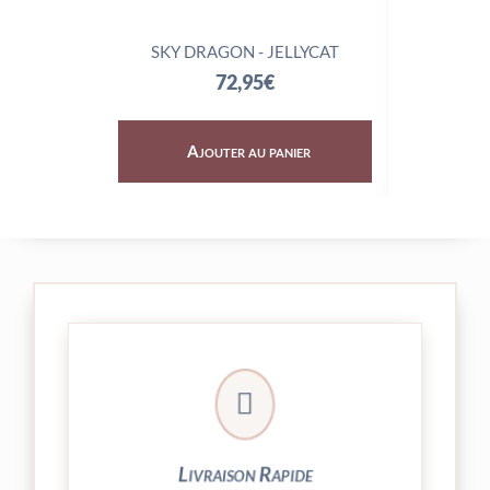
SKY DRAGON - JELLYCAT
TRIX
72,95
€
Ajouter au panier
Aj

24/48h et livrée par Colissimo.
Votre commande est expédiée sous
Livraison Rapide