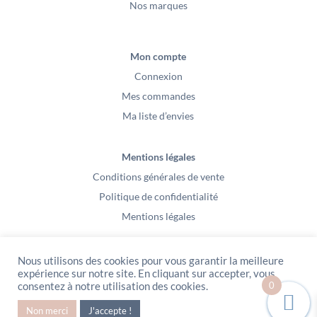
Nos marques
Mon compte
Connexion
Mes commandes
Ma liste d’envies
Mentions légales
Conditions générales de vente
Politique de confidentialité
Mentions légales
Nous utilisons des cookies pour vous garantir la meilleure
expérience sur notre site. En cliquant sur accepter, vous
0
consentez à notre utilisation des cookies.
PeeKaBoo / Sarl Gablia au capital de 10 000 euros – Av Ernest Cristal 63
Non merci
J'accepte !
000 Clermont-Ferrand – Copyright2021 – Tous droits réservés – Vidéo