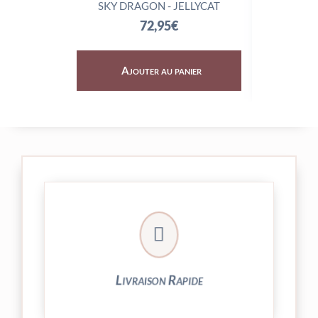
SKY DRAGON - JELLYCAT
TRIX
72,95
€
Ajouter au panier
Aj

24/48h et livrée par Colissimo.
Votre commande est expédiée sous
Livraison Rapide