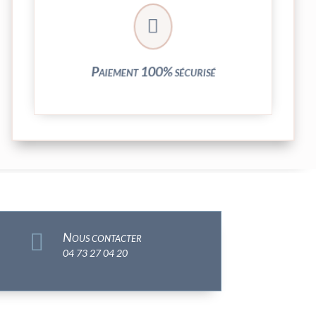
crypté de notre partenaire PayPlug.

entièrement sécurisées grâce au système
Vos transactions par carte bancaire sont
Paiement 100% sécurisé

Nous contacter
04 73 27 04 20