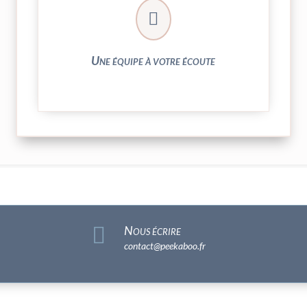
► contact@peekaboo.fr

► 04 73 27 04 20
N’hésitez pas à nous solliciter
Une équipe à votre écoute

Nous écrire
contact@peekaboo.fr