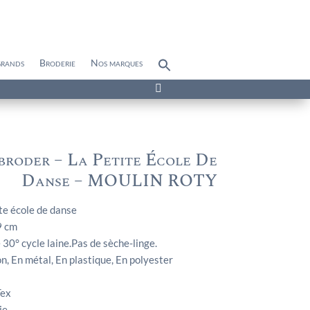
grands
Broderie
Nos marques
Search
for:
Search Button

 broder – La Petite École De
Danse – MOULIN ROTY
te école de danse
9 cm
30° cycle laine.Pas de sèche-linge.
n, En métal, En plastique, En polyester
Tex
ie