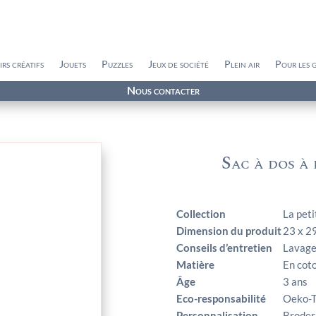
irs créatifs
Jouets
Puzzles
Jeux de société
Plein air
Pour les 
Nous contacter
Sac à dos à
Collection
La peti
Dimension du produit
23 x 2
Conseils d’entretien
Lavage 
Matière
En coto
Âge
3 ans
Eco-responsabilité
Oeko-
Personnalisation
Broder