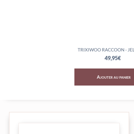
Y DRAGON - JELLYCAT
TRIXIWOO RACCOON - JELL
72,95
€
49,95
€
Ajouter au panier
Ajouter au panier