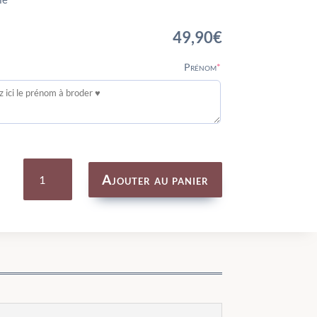
49,90
€
(required)
Prénom
*
quantité
de
Ajouter au panier
Sac
à
dos
à
broder
-
La
Petite
École
De
Danse
-
MOULIN
ROTY