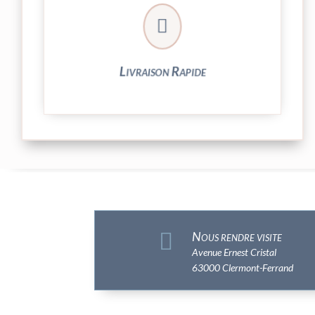

et livrée par Colissimo.
Votre commande est expédiée sous 24/48h
Livraison Rapide

Nous rendre visite
Avenue Ernest Cristal
63000 Clermont-Ferrand