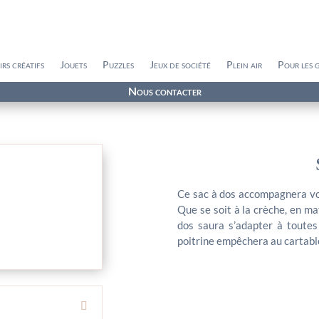
irs créatifs
Jouets
Puzzles
Jeux de société
Plein air
Pour les 
Nous contacter
Ce sac à dos accompagnera vot
Que se soit à la crèche, en mat
dos saura s’adapter à toutes
poitrine empêchera au cartabl