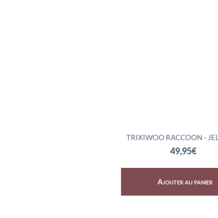
SKY DRAGON - JELLYCAT
TRIXIWOO RACCOON - JE
72,95
€
49,95
€
Ajouter au panier
Ajouter au panier