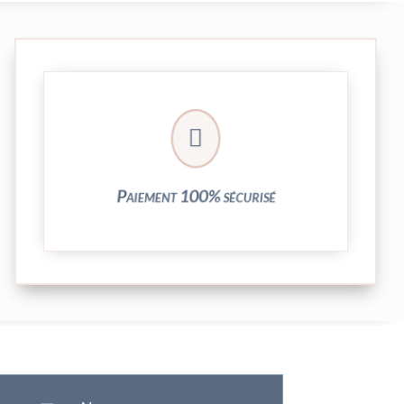
crypté de notre partenaire PayPlug.

entièrement sécurisées grâce au système
Vos transactions par carte bancaire sont
Paiement 100% sécurisé