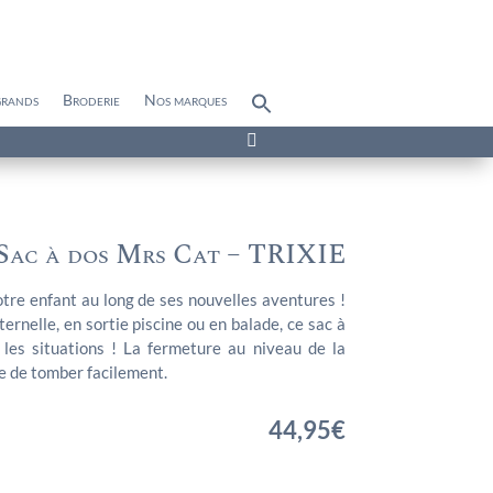
grands
Broderie
Nos marques
Search
for:
Search Button

Sac à dos Mrs Cat – TRIXIE
re enfant au long de ses nouvelles aventures !
ernelle, en sortie piscine ou en balade, ce sac à
 les situations ! La fermeture au niveau de la
e de tomber facilement.
44,95
€