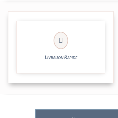

et livrée par Colissimo.
Votre commande est expédiée sous 24/48h
Livraison Rapide