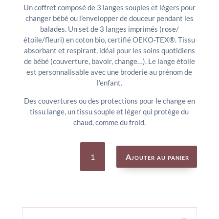
Un coffret composé de 3 langes souples et légers pour
changer bébé ou l’envelopper de douceur pendant les
balades. Un set de 3 langes imprimés (rose/
étoile/fleuri) en coton bio, certifié OEKO-TEX®. Tissu
absorbant et respirant, idéal pour les soins quotidiens
de bébé (couverture, bavoir, change…). Le lange étoile
est personnalisable avec une broderie au prénom de
l’enfant.
Des couvertures ou des protections pour le change en
tissu lange, un tissu souple et léger qui protège du
chaud, comme du froid.
quantité
de
Ajouter au panier
Set
de
3
langes
La
Petite
Ecolde
de
Danse