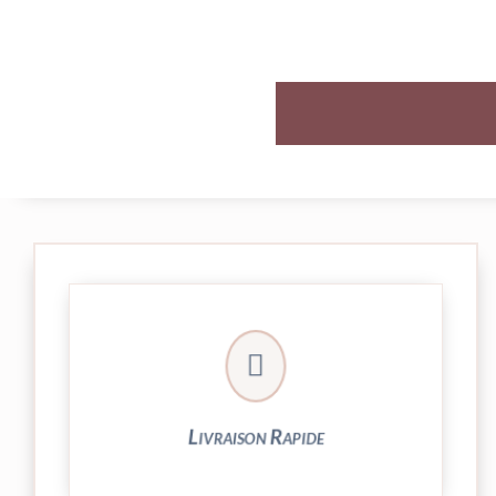

et livrée par Colissimo.
Votre commande est expédiée sous 24/48h
Livraison Rapide