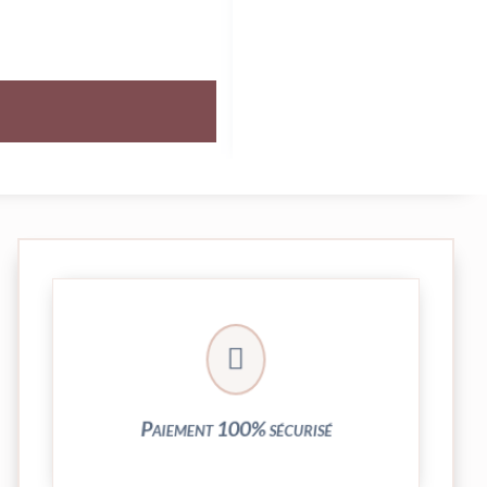
crypté de notre partenaire PayPlug.

entièrement sécurisées grâce au système
Vos transactions par carte bancaire sont
Paiement 100% sécurisé