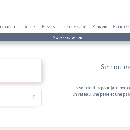
irs créatifs
Jouets
Puzzles
Jeux de société
Plein air
Pour les 
Nous contacter
Set du pe
Un set d’outils pour jardiner
un râteau, une pelle et une pai