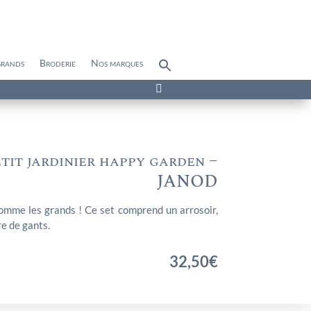
grands
Broderie
Nos marques
Search
for:
Search Button

tit jardinier happy garden –
JANOD
 comme les grands ! Ce set comprend un arrosoir,
re de gants.
32,50
€