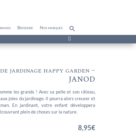
grands
Broderie
Nos marques
Search
for:
Search Button

 de jardinage happy garden –
JANOD
 comme les grands ! Avec sa pelle et son râteau,
ux joies du jardinage. Il pourra alors creuser et
an. En jardinant, votre enfant développera
écouvrant plein de choses sur la nature.
8,95
€