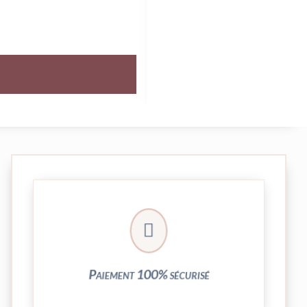
crypté de notre partenaire PayPlug.

entièrement sécurisées grâce au système
Vos transactions par carte bancaire sont
Paiement 100% sécurisé