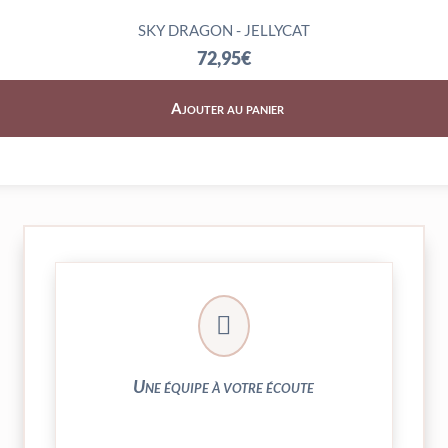
SKY DRAGON - JELLYCAT
72,95
€
Ajouter au panier
► contact@peekaboo.fr

► 04 73 27 04 20
N’hésitez pas à nous solliciter
Une équipe à votre écoute