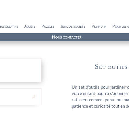
irs créatifs
Jouets
Puzzles
Jeux de société
Plein air
Pour les 
Nous contacter
Set outils
Un set d’outils pour jardiner
votre enfant pourra s’adonner a
ratisser comme papa ou mam
patience et curiosité tout en d