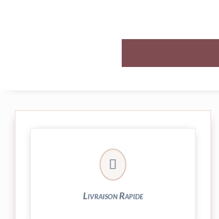

et livrée par Colissimo.
Votre commande est expédiée sous 24/48h
Livraison Rapide