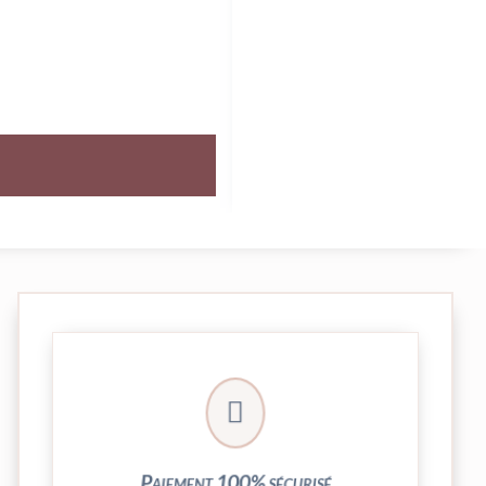
crypté de notre partenaire PayPlug.

entièrement sécurisées grâce au système
Vos transactions par carte bancaire sont
Paiement 100% sécurisé