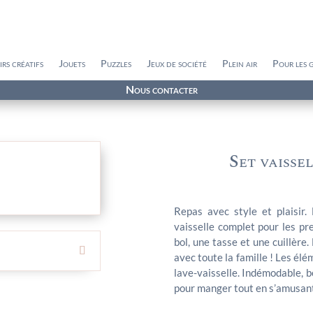
irs créatifs
Jouets
Puzzles
Jeux de société
Plein air
Pour les 
Nous contacter
Set vaisse
Repas avec style et plaisir
vaisselle complet pour les pr
bol, une tasse et une cuillère
avec toute la famille ! Les él
lave-vaisselle. Indémodable, 
pour manger tout en s’amusan