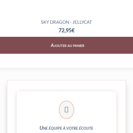
SKY DRAGON - JELLYCAT
72,95
€
Ajouter au panier
► contact@peekaboo.fr

► 04 73 27 04 20
N’hésitez pas à nous solliciter
Une équipe à votre écoute