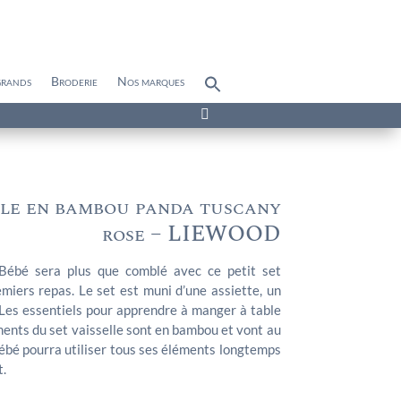
grands
Broderie
Nos marques
Search
for:
Search Button

lle en bambou panda tuscany
rose – LIEWOOD
. Bébé sera plus que comblé avec ce petit set
emiers repas. Le set est muni d’une assiette, un
. Les essentiels pour apprendre à manger à table
éments du set vaisselle sont en bambou et vont au
bébé pourra utiliser tous ses éléments longtemps
t.