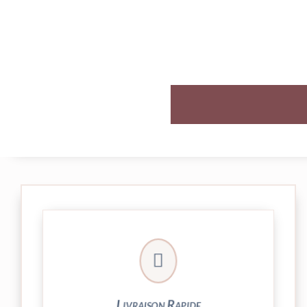

et livrée par Colissimo.
Votre commande est expédiée sous 24/48h
Livraison Rapide