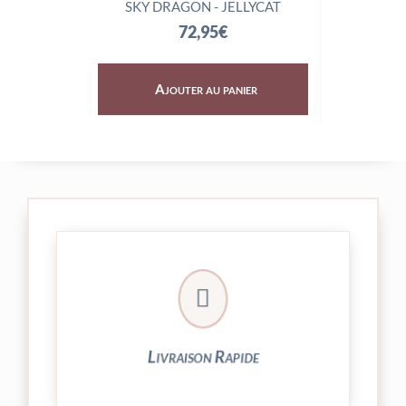
SKY DRAGON - JELLYCAT
TRIX
72,95
€
Ajouter au panier
Aj

24/48h et livrée par Colissimo.
Votre commande est expédiée sous
Livraison Rapide