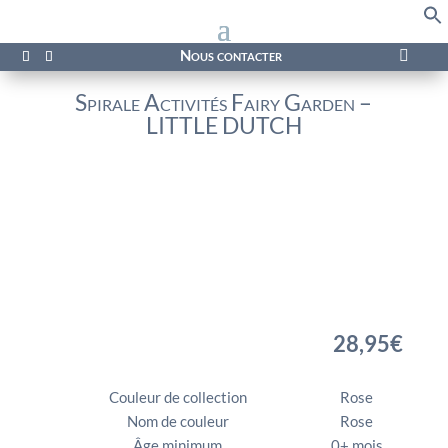
f
Se
Nous contacter

Spirale Activités Fairy Garden –
LITTLE DUTCH
28,95
€
Couleur de collection
Rose
Nom de couleur
Rose
Âge minimum
0+ mois