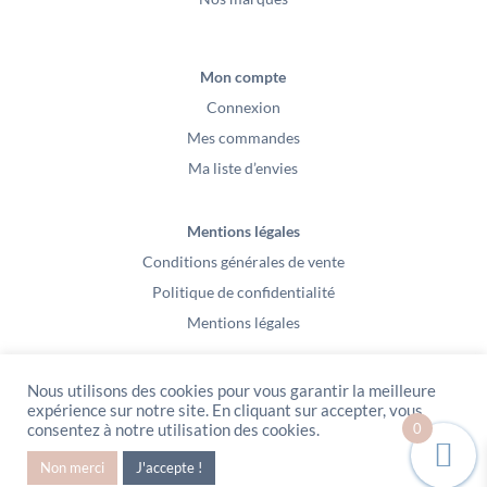
Mon compte
Connexion
Mes commandes
Ma liste d’envies
Mentions légales
Conditions générales de vente
Politique de confidentialité
Mentions légales
Nous utilisons des cookies pour vous garantir la meilleure
expérience sur notre site. En cliquant sur accepter, vous
0
consentez à notre utilisation des cookies.
PeeKaBoo / Sarl Gablia au capital de 10 000 euros – Av Ernest Cristal 63
Non merci
J'accepte !
000 Clermont-Ferrand – Copyright2021 – Tous droits réservés – Vidéo
Media l’Abeille / Site Web : Pixel