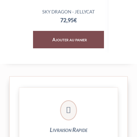
SKY DRAGON - JELLYCAT
TRIX
72,95
€
Ajouter au panier
Aj

24/48h et livrée par Colissimo.
Votre commande est expédiée sous
Livraison Rapide