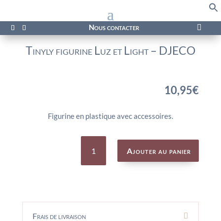
f
Se
Nous contacter

Tinyly figurine Luz et Light – DJECO
10,95
€
Figurine en plastique avec accessoires.
quantité
de
Ajouter au panier
Tinyly
figurine
Luz
et
Light
-
DJECO
Frais de livraison