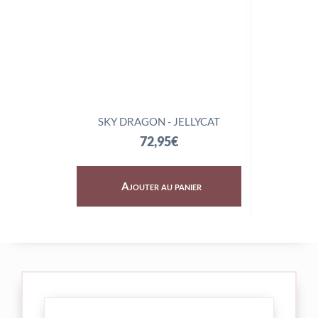
SKY DRAGON - JELLYCAT
TRIX
72,95
€
Ajouter au panier
Aj