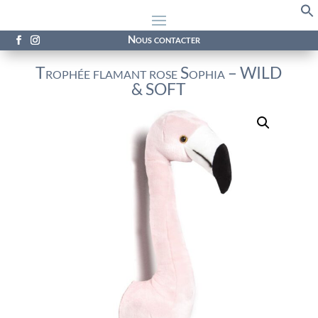
f
Se
Nous contacter
Trophée flamant rose Sophia – WILD
& SOFT