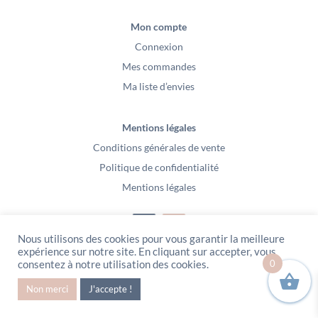
Mon compte
Connexion
Mes commandes
Ma liste d’envies
Mentions légales
Conditions générales de vente
Politique de confidentialité
Mentions légales
Nous utilisons des cookies pour vous garantir la meilleure
expérience sur notre site. En cliquant sur accepter, vous
0
consentez à notre utilisation des cookies.
PeeKaBoo / Sarl Gablia au capital de 10 000 euros – Av Ernest Cristal 63
000 Clermont-Ferrand – Copyright2021 – Tous droits réservés – Vidéo
Non merci
J'accepte !
Media l’Abeille / Site Web : Pixel