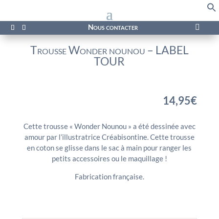
f
Se
Nous contacter

Trousse Wonder nounou – LABEL
TOUR
14,95
€
Cette trousse « Wonder Nounou » a été dessinée avec
amour par l’illustratrice Créabisontine. Cette trousse
en coton se glisse dans le sac à main pour ranger les
petits accessoires ou le maquillage !
Fabrication française.