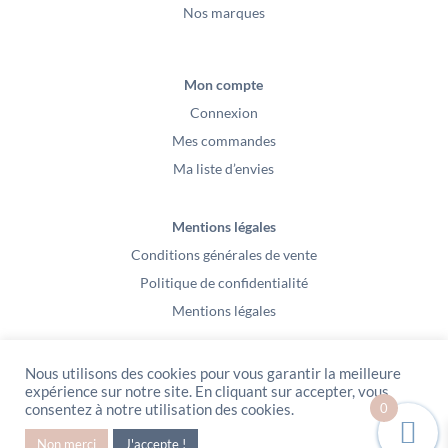
Nos marques
Mon compte
Connexion
Mes commandes
Ma liste d’envies
Mentions légales
Conditions générales de vente
Politique de confidentialité
Mentions légales
Nous utilisons des cookies pour vous garantir la meilleure
expérience sur notre site. En cliquant sur accepter, vous
0
consentez à notre utilisation des cookies.
PeeKaBoo / Sarl Gablia au capital de 10 000 euros – Av Ernest Cristal 63
Non merci
J'accepte !
000 Clermont-Ferrand – Copyright2021 – Tous droits réservés – Vidéo