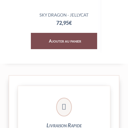
SKY DRAGON - JELLYCAT
TRIX
72,95
€
Ajouter au panier
Aj

24/48h et livrée par Colissimo.
Votre commande est expédiée sous
Livraison Rapide