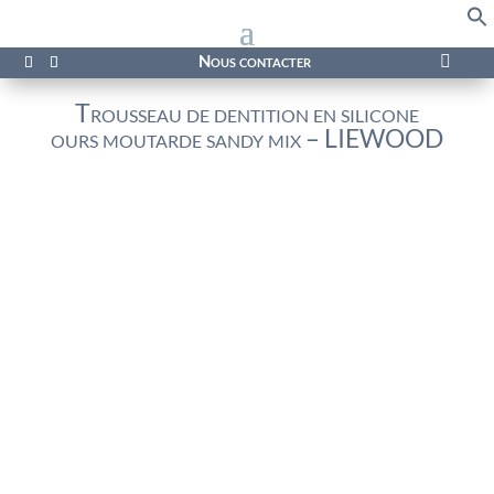
f
Se
Nous contacter

Trousseau de dentition en silicone
ours moutarde sandy mix – LIEWOOD