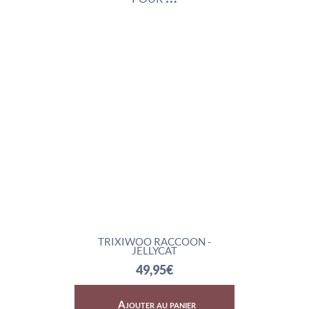
T
TRIXIWOO RACCOON -
ROCKLETO
JELLYCAT
7
49,95
€
Ajouter au panier
Ajout