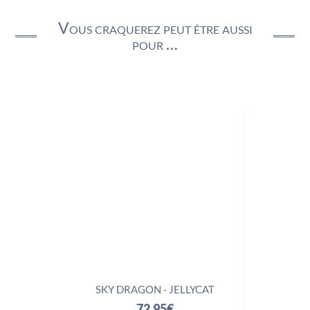
Vous craquerez peut être aussi
pour …
SKY DRAGON - JELLYCAT
TRIX
72,95
€