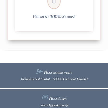

entièrement sécurisées grâce au système
Vos transactions par carte bancaire sont
Paiement 100% sécurisé
⌲
Nous rendre visite
Avenue Ernest Cristal – 63000 Clermont-Ferrand
✉︎
Nous écrire
contact@peekaboo.fr