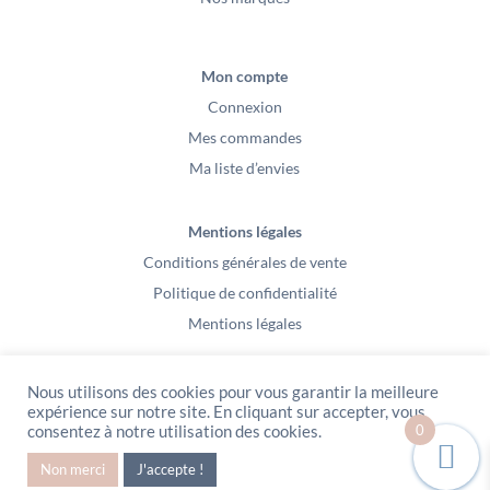
Mon compte
Connexion
Mes commandes
Ma liste d’envies
Mentions légales
Conditions générales de vente
Politique de confidentialité
Mentions légales
Nous utilisons des cookies pour vous garantir la meilleure
expérience sur notre site. En cliquant sur accepter, vous
0
consentez à notre utilisation des cookies.
PeeKaBoo / Sarl Gablia au capital de 10 000 euros – Av Ernest Cristal 63
Non merci
J'accepte !
000 Clermont-Ferrand – Copyright2021 – Tous droits réservés – Vidéo
Media l’Abeille / Site Web : Pixel