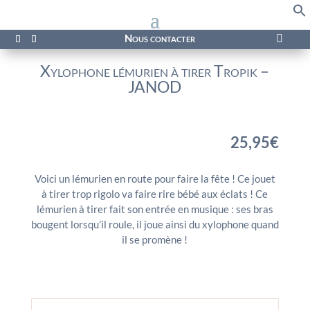
f
Se
Nous contacter

Xylophone lémurien à tirer Tropik –
JANOD
25,95
€
Voici un lémurien en route pour faire la fête ! Ce jouet
à tirer trop rigolo va faire rire bébé aux éclats ! Ce
lémurien à tirer fait son entrée en musique : ses bras
bougent lorsqu’il roule, il joue ainsi du xylophone quand
il se promène !