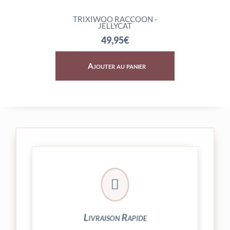
LYCAT
TRIXIWOO RACCOON -
ROCK
JELLYCAT
49,95
€
er
Ajouter au panier
A

24/48h et livrée par Colissimo.
Votre commande est expédiée sous
Livraison Rapide